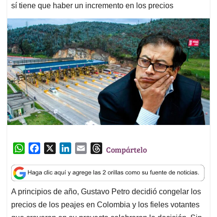
sí tiene que haber un incremento en los precios
W
F
X
L
E
T
Compártelo
h
a
i
m
h
a
c
n
a
r
t
e
k
i
e
A principios de año, Gustavo Petro decidió congelar los
s
b
e
l
a
precios de los peajes en Colombia y los fieles votantes
A
o
d
d