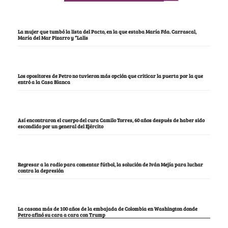
La mujer que tumbó la lista del Pacto, en la que estaba María Fda. Carrascal,
María del Mar Pizarro y “Lalis
Los opositores de Petro no tuvieron más opción que criticar la puerta por la que
entró a la Casa Blanca
Así encontraron el cuerpo del cura Camilo Torres, 60 años después de haber sido
escondido por un general del Ejército
Regresar a la radio para comentar fútbol, la solución de Iván Mejía para luchar
contra la depresión
La casona más de 100 años de la embajada de Colombia en Washington donde
Petro afinó su cara a cara con Trump