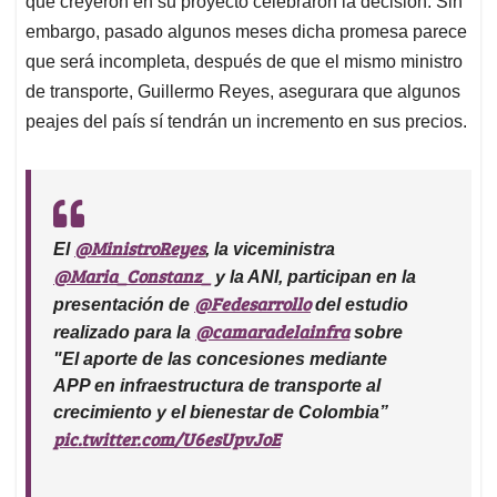
p
o
I
s
que creyeron en su proyecto celebraron la decisión. Sin
p
k
n
embargo, pasado algunos meses dicha promesa parece
que será incompleta, después de que el mismo ministro
de transporte, Guillermo Reyes, asegurara que algunos
peajes del país sí tendrán un incremento en sus precios.
@MinistroReyes
El
, la viceministra
@Maria_Constanz_
y la ANI, participan en la
@Fedesarrollo
presentación de
del estudio
@camaradelainfra
realizado para la
sobre
"El aporte de las concesiones mediante
APP en infraestructura de transporte al
crecimiento y el bienestar de Colombia”
pic.twitter.com/U6esUpvJoE