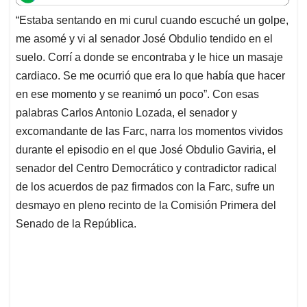
t
e
k
i
e
“Estaba sentando en mi curul cuando escuché un golpe,
s
b
e
l
a
me asomé y vi al senador José Obdulio tendido en el
A
o
d
d
p
o
I
s
suelo. Corrí a donde se encontraba y le hice un masaje
p
k
n
cardiaco. Se me ocurrió que era lo que había que hacer
en ese momento y se reanimó un poco”. Con esas
palabras Carlos Antonio Lozada, el senador y
excomandante de las Farc, narra los momentos vividos
durante el episodio en el que José Obdulio Gaviria, el
senador del Centro Democrático y contradictor radical
de los acuerdos de paz firmados con la Farc, sufre un
desmayo en pleno recinto de la Comisión Primera del
Senado de la República.