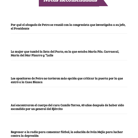
Por qué el abogado de Petro se reunió con la congresista que investigaba a su jefe,
el Presidente
La mujer que tumbó la lista del Pacto, en la que estaba María Fda. Carrascal,
María del Mar Pizarro y “Lalis
Los opositores de Petro no tuvieron más opción que criticar la puerta por la que
entró a la Casa Blanca
Así encontraron el cuerpo del cura Camilo Torres, 60 años después de haber sido
escondido por un general del Ejército
Regresar a la radio para comentar fútbol, la solución de Iván Mejía para luchar
contra la depresión