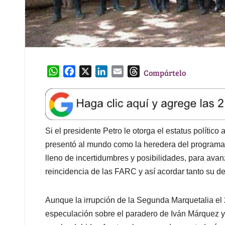
W
F
X
L
E
T
Compártelo
h
a
i
m
h
a
c
n
a
r
t
e
k
i
e
s
b
e
l
a
A
o
d
d
Si el presidente Petro le otorga el estatus polític
p
o
I
s
presentó al mundo como la heredera del programa ag
p
k
n
lleno de incertidumbres y posibilidades, para ava
reincidencia de las FARC y así acordar tanto su de
Aunque la irrupción de la Segunda Marquetalia el
especulación sobre el paradero de Iván Márquez y 