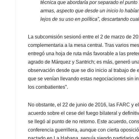
técnica que abordaría por separado el punto 3
armas, aspecto que desde un inicio lo habí
lejos de su uso en política”, descartando cua
La subcomisión sesionó entre el 2 de marzo de 2
complementaria a la mesa central. Tras varios mes
entregó una hoja de ruta más favorable a las preten
agrado de Márquez y Santrich; es más, generó una 
observación desde que se dio inicio al trabajo de 
que se venían llevando estas negociaciones sin in
los combatientes”.
No obstante, el 22 de junio de 2016, las FARC y e
acuerdo sobre el cese del fuego bilateral y definit
se llegó al punto de no retorno. Este acuerdo, cons
conferencia guerrillera, aunque con cierta oposici
pactado en La Habana, seguía siendo partidario 