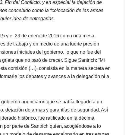
. Fin del Conflicto, y en especial la dejación de
amos concebido como la “colocación de las armas
lquier idea de entregarlas.
015 y el 23 de enero de 2016 como una mesa
es de trabajo y en medio de una fuerte presión
siones iniciales del gobierno, lo que no fue del
grieta que no paró de crecer. Sigue Santrich: “Mi
esta comisión (…), consistía en la manera secreta en
formarle los debates y avances a la delegación ni a
l gobierno anunciaron que se había llegado a un
ivo, dejación de armas y garantías de seguridad. Así
iderado histórico, fue ratificado en la décima
ón por parte de Santrich quien, acogiéndose a lo
de un modelo de desarme escalonado en tres etapas