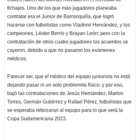
A
o
d
d
p
o
I
s
fichajes. Uno de los que más jugadores planeaba
p
k
n
contratar era el Junior de Barranquilla, que logró
hacerse con futbolistas como Vladimir Hernández, y los
campeones, Léider Berrío y Brayan León; pero con la
contratación de otros cuatro jugadores los acuerdos se
cayeron, debido a que no pasaron los exámenes
médicos.
Parecer ser, que el médico del equipo juniorista no está
dejando pasar ni un solo problemita físico; y por eso,
bajó las contrataciones de Jesús Hernández, Marlon
Torres, Germán Gutiérrez y Rafael Pérez, futbolistas que
se esperaba reforzaran al equipo para lo que será la
Copa Sudamericana 2023.