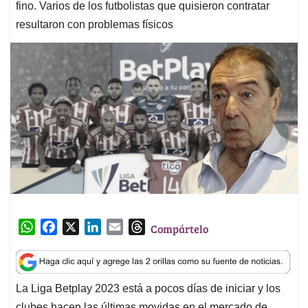
fino. Varios de los futbolistas que quisieron contratar
resultaron con problemas físicos
W
F
X
L
E
T
Compártelo
h
a
i
m
h
a
c
n
a
r
t
e
k
i
e
La Liga Betplay 2023 está a pocos días de iniciar y los
s
b
e
l
a
clubes hacen las últimas movidas en el mercado de