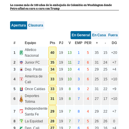
La casona más de 100 años de la embajada de Colombia en Washington donde
Petro afinó su cara a cara con Trump
Apertura
Clausura
En General
En Casa
Fuera
#
Equipo
Pts
PJ
V
EMP
PER
+
-
DG
Atletico
1
40
19
13
1
5
35
15
+20
Nacional
2
Junior FC
35
19
11
2
6
31
24
+7
3
Dep. Pasto
34
19
10
4
5
29
25
+4
America de
4
33
19
10
3
6
25
15
+10
Cali
5
Once Caldas
33
19
8
9
2
31
22
+9
Deportes
6
31
19
8
7
4
27
17
+10
Tolima
Independiente
7
29
19
7
8
4
29
22
+7
Santa Fe
8
La Equidad
28
19
7
7
5
26
26
0
9
Dep. Cali
27
19
7
6
6
20
16
+4