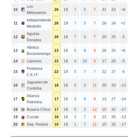
Los
10
26
19
7
5
7
31
23
+8
Millionarios
Independiente
11
26
19
7
5
7
26
24
+2
Medellin
Aguilas
12
26
19
7
5
7
20
25
-5
Doradas
Atletico
13
23
19
5
8
6
26
20
+6
Bucaramanga
14
Llaneros
22
19
4
10
5
17
20
-3
Fortaleza
15
22
19
5
7
7
22
27
-5
C.E.I.F.
Jaguares de
16
18
19
5
3
11
20
33
-13
Cordoba
Alianza
17
17
19
3
8
8
13
27
-14
Petrolera
18
Boyaca Chico
17
19
5
2
12
15
32
-17
19
Cucuta
16
19
3
7
9
22
35
-13
20
Dep. Pereira
10
19
1
7
11
15
32
-17