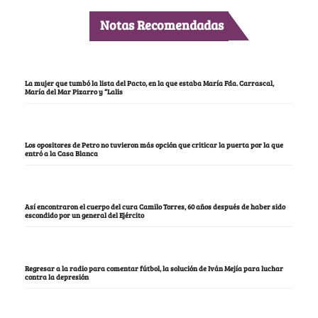
Notas Recomendadas
La mujer que tumbó la lista del Pacto, en la que estaba María Fda. Carrascal,
María del Mar Pizarro y “Lalis
Los opositores de Petro no tuvieron más opción que criticar la puerta por la que
entró a la Casa Blanca
Así encontraron el cuerpo del cura Camilo Torres, 60 años después de haber sido
escondido por un general del Ejército
Regresar a la radio para comentar fútbol, la solución de Iván Mejía para luchar
contra la depresión