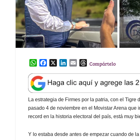
W
F
X
L
E
T
Compártelo
h
a
i
m
h
a
c
n
a
r
t
e
k
i
e
s
b
e
l
a
A
o
d
d
La estrategia de Firmes por la patria, con el Tigre
p
o
I
s
pasado 4 de noviembre en el Movistar Arena que i
p
k
n
record en la historia electoral del país, está muy b
Y lo estaba desde antes de empezar cuando de la 