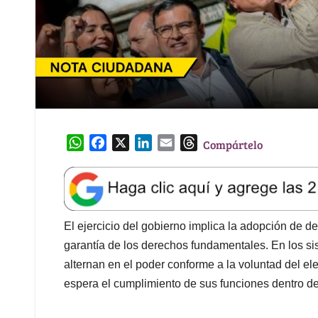
W
F
X
L
E
T
Compártelo
h
a
i
m
h
a
c
n
a
r
t
e
k
i
e
s
b
e
l
a
A
o
d
d
El ejercicio del gobierno implica la adopción de de
p
o
I
s
garantía de los derechos fundamentales. En los si
p
k
n
alternan en el poder conforme a la voluntad del el
espera el cumplimiento de sus funciones dentro del