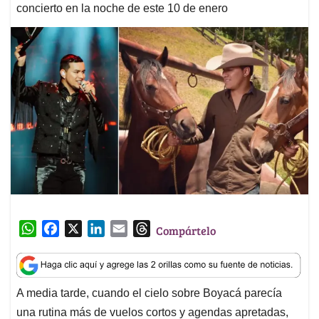
concierto en la noche de este 10 de enero
W
F
X
L
E
T
Compártelo
h
a
i
m
h
a
c
n
a
r
t
e
k
i
e
A media tarde, cuando el cielo sobre Boyacá parecía
s
b
e
l
a
una rutina más de vuelos cortos y agendas apretadas,
A
o
d
d