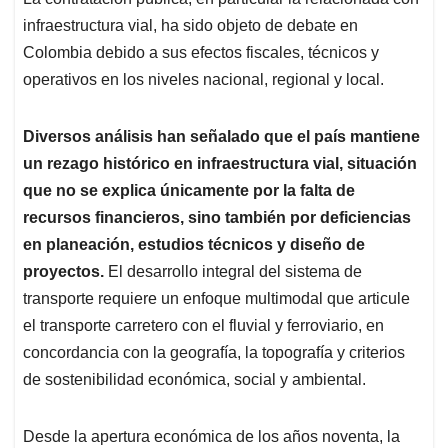
s
b
e
l
a
infraestructura vial, ha sido objeto de debate en
A
o
d
d
p
o
I
s
Colombia debido a sus efectos fiscales, técnicos y
p
k
n
operativos en los niveles nacional, regional y local.
Diversos análisis han señalado que el país mantiene
un rezago histórico en infraestructura vial, situación
que no se explica únicamente por la falta de
recursos financieros, sino también por deficiencias
en planeación, estudios técnicos y diseño de
proyectos.
El desarrollo integral del sistema de
transporte requiere un enfoque multimodal que articule
el transporte carretero con el fluvial y ferroviario, en
concordancia con la geografía, la topografía y criterios
de sostenibilidad económica, social y ambiental.
Desde la apertura económica de los años noventa, la