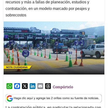
recursos y más a fallas de planeación, estudios y
contratación, en un modelo marcado por peajes y
sobrecostos
W
F
X
L
E
T
Compártelo
h
a
i
m
h
a
c
n
a
r
t
e
k
i
e
La contratación pública, en particular la relacionada con