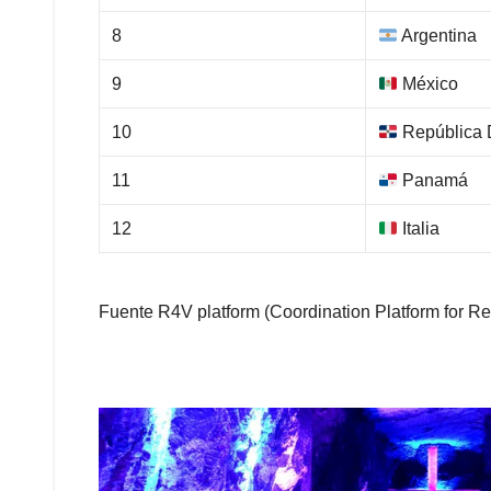
8
Argentina
9
México
10
República 
11
Panamá
12
Italia
Fuente R4V platform (Coordination Platform for R