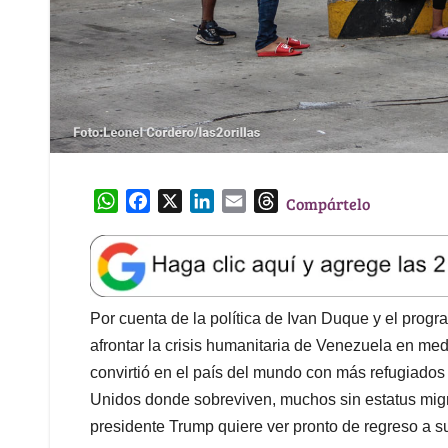
W
F
X
L
E
T
Compártelo
h
a
i
m
h
a
c
n
a
r
t
e
k
i
e
s
b
e
l
a
A
o
d
d
Por cuenta de la política de Ivan Duque y el pro
p
o
I
s
afrontar la crisis humanitaria de Venezuela en me
p
k
n
convirtió en el país del mundo con más refugiado
Unidos donde sobreviven, muchos sin estatus migr
presidente Trump quiere ver pronto de regreso a su