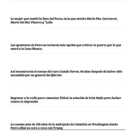
La mujer que tumbó la lista del Pacto, en la que estaba María Fda. Carrascal,
María del Mar Pizarro y “Lalis
Los opositores de Petro no tuvieron más opción que criticar la puerta por la que
entró a la Casa Blanca
Así encontraron el cuerpo del cura Camilo Torres, 60 años después de haber sido
escondido por un general del Ejército
Regresar a la radio para comentar fútbol, la solución de Iván Mejía para luchar
contra la depresión
La casona más de 100 años de la embajada de Colombia en Washington donde
Petro afinó su cara a cara con Trump