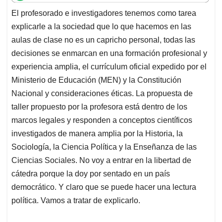
t
e
k
i
e
El profesorado e investigadores tenemos como tarea
s
b
e
l
a
explicarle a la sociedad que lo que hacemos en las
A
o
d
d
p
o
I
s
aulas de clase no es un capricho personal, todas las
p
k
n
decisiones se enmarcan en una formación profesional y
experiencia amplia, el currículum oficial expedido por el
Ministerio de Educación (MEN) y la Constitución
Nacional y consideraciones éticas. La propuesta de
taller propuesto por la profesora está dentro de los
marcos legales y responden a conceptos científicos
investigados de manera amplia por la Historia, la
Sociología, la Ciencia Política y la Enseñanza de las
Ciencias Sociales. No voy a entrar en la libertad de
cátedra porque la doy por sentado en un país
democrático. Y claro que se puede hacer una lectura
política. Vamos a tratar de explicarlo.