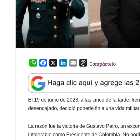
W
F
X
L
E
T
Compártelo
h
a
i
m
h
a
c
n
a
r
t
e
k
i
e
s
b
e
l
a
A
o
d
d
El 19 de junio de 2023, a las cinco de la tarde, fren
p
o
I
s
desencajado, decidió ponerle fin a una vida milita
p
k
n
La razón fue la victoria de Gustavo Petro, un exco
intolerable como Presidente de Colombia. No podí