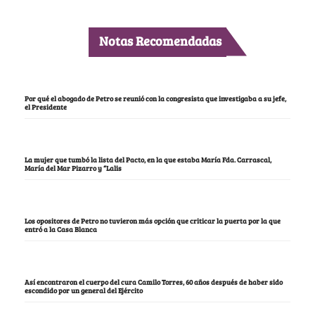
Notas Recomendadas
Por qué el abogado de Petro se reunió con la congresista que investigaba a su jefe,
el Presidente
La mujer que tumbó la lista del Pacto, en la que estaba María Fda. Carrascal,
María del Mar Pizarro y “Lalis
Los opositores de Petro no tuvieron más opción que criticar la puerta por la que
entró a la Casa Blanca
Así encontraron el cuerpo del cura Camilo Torres, 60 años después de haber sido
escondido por un general del Ejército