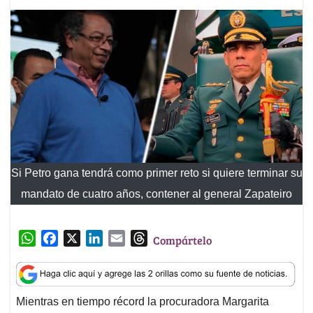
Si Petro gana tendrá como primer reto si quiere terminar su
mandato de cuatro años, contener al general Zapateiro
W
F
X
L
E
T
Compártelo
h
a
i
m
h
a
c
n
a
r
t
e
k
i
e
Mientras en tiempo récord la procuradora Margarita
s
b
e
l
a