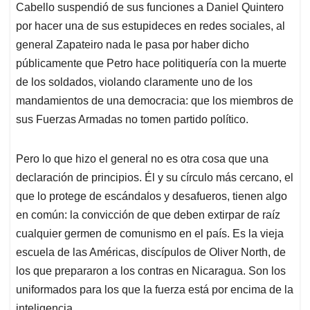
Cabello suspendió de sus funciones a Daniel Quintero
A
o
d
d
p
o
I
s
por hacer una de sus estupideces en redes sociales, al
p
k
n
general Zapateiro nada le pasa por haber dicho
públicamente que Petro hace politiquería con la muerte
de los soldados, violando claramente uno de los
mandamientos de una democracia: que los miembros de
sus Fuerzas Armadas no tomen partido político.
Pero lo que hizo el general no es otra cosa que una
declaración de principios. Él y su círculo más cercano, el
que lo protege de escándalos y desafueros, tienen algo
en común: la convicción de que deben extirpar de raíz
cualquier germen de comunismo en el país. Es la vieja
escuela de las Américas, discípulos de Oliver North, de
los que prepararon a los contras en Nicaragua. Son los
uniformados para los que la fuerza está por encima de la
inteligencia.