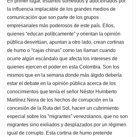
En primer lugar, estamos sometidos y adoctrinados por
s
b
e
l
a
la influencia implacable de los grandes medios de
A
o
d
d
p
o
I
s
comunicación que son parte de los grupos
p
k
n
empresariales más poderosos de este país. Ellos,
quienes “educan políticamente” y orientan la opinión
pública desvirtúan, apuntan a otro lado, crean cortinas
de humo o “cajas chinas” como las llaman cuando
ocurre algún escándalo que afecta los intereses de
quienes ejercen el poder en esta Colombia. Son los
mismos que en la semana donde más álgido debería
estar el debate en la opinión pública acerca de los
conocimientos que tenía el señor Néstor Humberto
Martínez Neira de los hechos de corrupción en la
concesión de la Ruta del Sol, hacen un cubrimiento
especial sobre los “migrantes” venezolanos, que no son
migrantes sino exiliados y desplazados por un régimen
igual de corrupto. Esta cortina de humo pretende