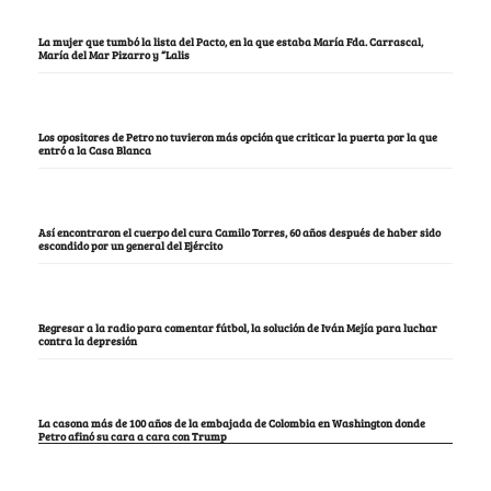
La mujer que tumbó la lista del Pacto, en la que estaba María Fda. Carrascal,
María del Mar Pizarro y “Lalis
Los opositores de Petro no tuvieron más opción que criticar la puerta por la que
entró a la Casa Blanca
Así encontraron el cuerpo del cura Camilo Torres, 60 años después de haber sido
escondido por un general del Ejército
Regresar a la radio para comentar fútbol, la solución de Iván Mejía para luchar
contra la depresión
La casona más de 100 años de la embajada de Colombia en Washington donde
Petro afinó su cara a cara con Trump