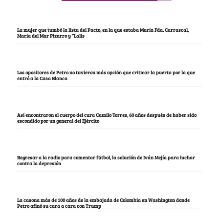
La mujer que tumbó la lista del Pacto, en la que estaba María Fda. Carrascal,
María del Mar Pizarro y “Lalis
Los opositores de Petro no tuvieron más opción que criticar la puerta por la que
entró a la Casa Blanca
Así encontraron el cuerpo del cura Camilo Torres, 60 años después de haber sido
escondido por un general del Ejército
Regresar a la radio para comentar fútbol, la solución de Iván Mejía para luchar
contra la depresión
La casona más de 100 años de la embajada de Colombia en Washington donde
Petro afinó su cara a cara con Trump