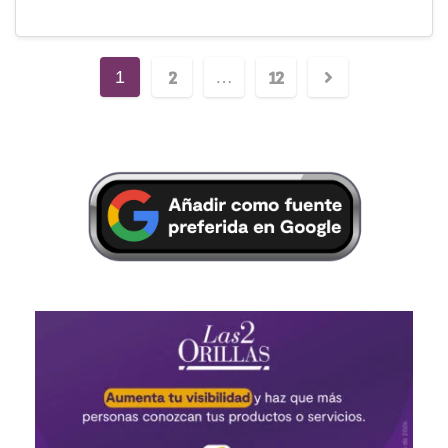
2
12
1
…