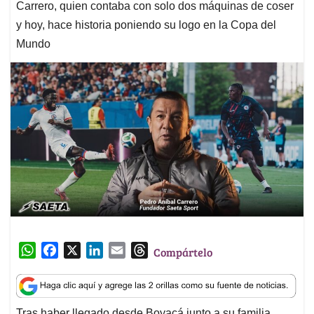
Carrero, quien contaba con solo dos máquinas de coser
y hoy, hace historia poniendo su logo en la Copa del
Mundo
W
F
X
L
E
T
Compártelo
h
a
i
m
h
a
c
n
a
r
t
e
k
i
e
Tras haber llegado desde Boyacá junto a su familia,