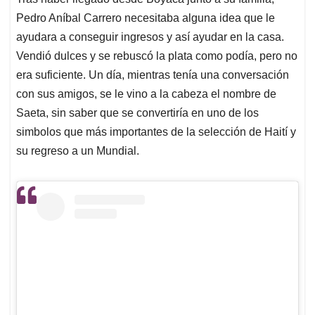
s
b
e
l
a
Pedro Aníbal Carrero necesitaba alguna idea que le
A
o
d
d
p
o
I
s
ayudara a conseguir ingresos y así ayudar en la casa.
p
k
n
Vendió dulces y se rebuscó la plata como podía, pero no
era suficiente. Un día, mientras tenía una conversación
con sus amigos, se le vino a la cabeza el nombre de
Saeta, sin saber que se convertiría en uno de los
simbolos que más importantes de la selección de Haití y
su regreso a un Mundial.