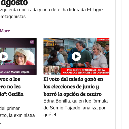
e agosto
zquierda unificada y una derecha liderada El Tigre
protagonistas
 More
 voz a los
El voto del miedo ganó en
ro no les
las elecciones de junio y
a": Cecilia
borró la opción de centro
Edna Bonilla, quien fue fórmula
de Sergio Fajardo, analiza por
del primer
qué el ...
tro, la exministra
.