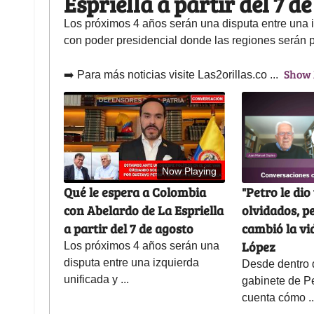
Espriella a partir del 7 d
Los próximos 4 años serán una disputa entre una i
con poder presidencial donde las regiones serán 
Show
➡️ Para más noticias visite Las2orillas.co
...
Now Playing
Qué le espera a Colombia
"Petro le dio
con Abelardo de La Espriella
olvidados, pe
a partir del 7 de agosto
cambió la vid
López
Los próximos 4 años serán una
disputa entre una izquierda
Desde dentro 
unificada y ...
gabinete de Pe
cuenta cómo ..