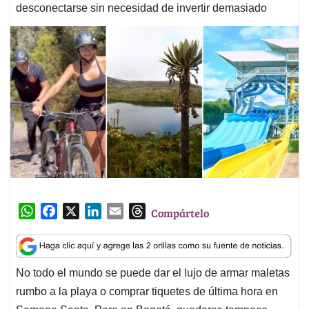
desconectarse sin necesidad de invertir demasiado
W
F
X
L
E
T
Compártelo
h
a
i
m
h
a
c
n
a
r
t
e
k
i
e
No todo el mundo se puede dar el lujo de armar maletas
s
b
e
l
a
rumbo a la playa o comprar tiquetes de última hora en
A
o
d
d