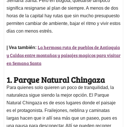
p
o
I
s
Semana Santa. Pero en Bogotá, quedarse tampoco
p
k
n
significa resignarse al plan de siempre. A menos de dos
horas de la capital hay rutas que sin mucho presupuesto
permiten cambiar de ambiente, bajar el ritmo y vivir estos
días con menos estrés.
La hermosa ruta de pueblos de Antioquia
| Vea también:
y Caldas entre montañas y paisajes magicos para visitar
en Semana Santa
1. Parque Natural Chingaza
Para quienes solo quieren un poco de tranquilidad, la
naturaleza sigue siendo la mejor opción. El Parque
Natural Chingaza es de esos lugares donde el paisaje
es el protagonista. Frailejones, neblina y caminatas
largas hacen que ir allí sea más que un paseo, pues es
una pausa para desconectar. Allí se pueden recorrer