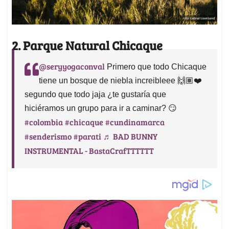
2. Parque Natural Chicaque
@seryyogaconval
Primero que todo Chicaque
tiene un bosque de niebla increibleee 🙌🏽❤️
segundo que todo jaja ¿te gustaría que
hiciéramos un grupo para ir a caminar? 😏
#colombia
#chicaque
#cundinamarca
#senderismo
#parati
♬ BAD BUNNY
INSTRUMENTAL - BastaCrafTTTTTT