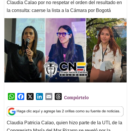
Claudia Calao por no respetar el orden del resultado en
la consulta: caerse la lista a la Cámara por Bogotá
W
F
X
L
E
T
Compártelo
h
a
i
m
h
a
c
n
a
r
t
e
k
i
e
Claudia Patricia Calao, quien hizo parte de la UTL de la
s
b
e
l
a
Congresista María del Mar Pizarro se reveló por la