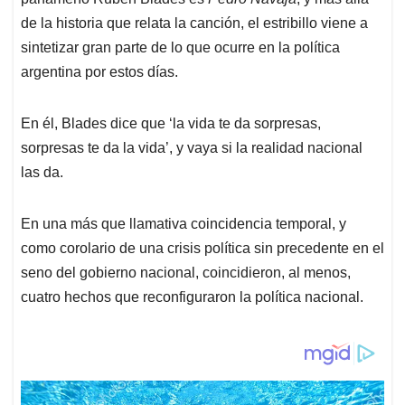
A
o
d
d
p
o
I
s
de la historia que relata la canción, el estribillo viene a
p
k
n
sintetizar gran parte de lo que ocurre en la política
argentina por estos días.
En él, Blades dice que ‘la vida te da sorpresas,
sorpresas te da la vida’, y vaya si la realidad nacional
las da.
En una más que llamativa coincidencia temporal, y
como corolario de una crisis política sin precedente en el
seno del gobierno nacional, coincidieron, al menos,
cuatro hechos que reconfiguraron la política nacional.