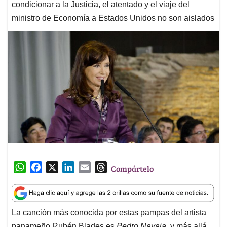
condicionar a la Justicia, el atentado y el viaje del
ministro de Economía a Estados Unidos no son aislados
W
F
X
L
E
T
Compártelo
h
a
i
m
h
a
c
n
a
r
t
e
k
i
e
La canción más conocida por estas pampas del artista
s
b
e
l
a
panameño Rubén Blades es
Pedro Navaja
, y más allá