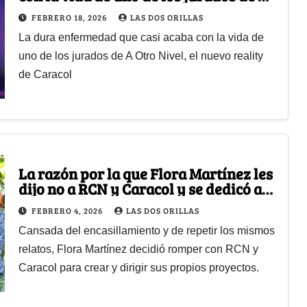
Otro Nivel, el nuevo reality de Caracol
FEBRERO 18, 2026
LAS DOS ORILLAS
La dura enfermedad que casi acaba con la vida de
uno de los jurados de A Otro Nivel, el nuevo reality
de Caracol
La razón por la que Flora Martínez les
dijo no a RCN y Caracol y se dedicó a
hacer sus propias producciones
FEBRERO 4, 2026
LAS DOS ORILLAS
Cansada del encasillamiento y de repetir los mismos
relatos, Flora Martínez decidió romper con RCN y
Caracol para crear y dirigir sus propios proyectos.