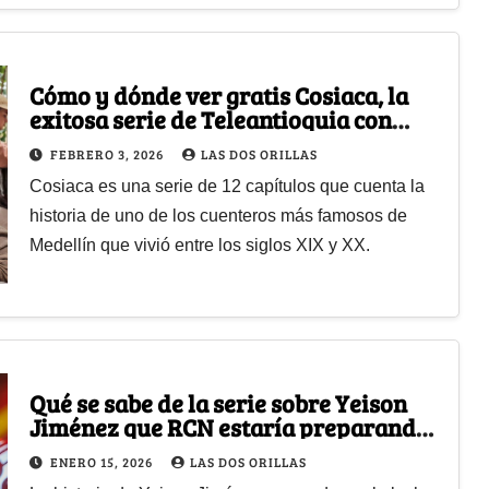
Cómo y dónde ver gratis Cosiaca, la
exitosa serie de Teleantioquia con
Amparo Grisales y John Alex Toro
FEBRERO 3, 2026
LAS DOS ORILLAS
Cosiaca es una serie de 12 capítulos que cuenta la
historia de uno de los cuenteros más famosos de
Medellín que vivió entre los siglos XIX y XX.
Qué se sabe de la serie sobre Yeison
Jiménez que RCN estaría preparando
antes de su trágica muerte
ENERO 15, 2026
LAS DOS ORILLAS