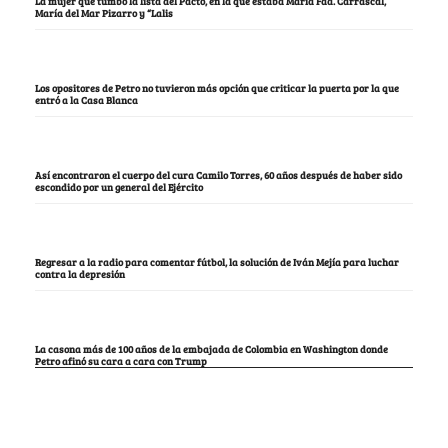
La mujer que tumbó la lista del Pacto, en la que estaba María Fda. Carrascal,
María del Mar Pizarro y “Lalis
Los opositores de Petro no tuvieron más opción que criticar la puerta por la que
entró a la Casa Blanca
Así encontraron el cuerpo del cura Camilo Torres, 60 años después de haber sido
escondido por un general del Ejército
Regresar a la radio para comentar fútbol, la solución de Iván Mejía para luchar
contra la depresión
La casona más de 100 años de la embajada de Colombia en Washington donde
Petro afinó su cara a cara con Trump