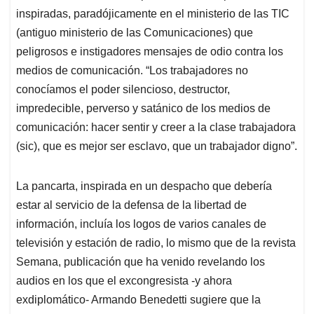
(sic), que es mejor ser esclavo, que un trabajador digno”.
La pancarta, inspirada en un despacho que debería
estar al servicio de la defensa de la libertad de
información, incluía los logos de varios canales de
televisión y estación de radio, lo mismo que de la revista
Semana, publicación que ha venido revelando los
audios en los que el excongresista -y ahora
exdiplomático- Armando Benedetti sugiere que la
campaña Petro presidente fue financiada con dineros de
oscura procedencia.
Una funcionaria del Ministerio de Hacienda dijo que fue
chiflada y amenazada cuando sugirió llevar también
alguna pancarta en la que se le reclamara al gobierno
una explicación clara, directa y sin ambages sobre las
denuncias de las que ha sido objeto desde el día en que