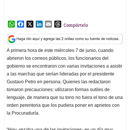
abrieron los correos públicos, los funcionarios del
A
o
d
d
p
o
I
s
gobierno se encontraron con varias invitaciones a asistir
p
k
n
a las marchas que serían lideradas por el presidente
Gustavo Petro en persona. Quienes las redactaron
tomaron precauciones: utilizaron formas sutiles de
lenguaje, de manera que su tono no fuera el tono de una
orden perentoria que los pudiera poner en aprietos con
la Procuraduría.
“Hoy -rezaba una de las invitaciones- es un día muy
importante para nuestro gobierno. Es por eso que les
pedimos, con todo el cariño, que las personas que
quieran acompañarnos en la marcha de apoyo a las
reformas, nos veamos a las 10:30 a.m. en el edificio de
Avianca”. El mensaje fue enviado desde una
dependencia del Ministerio del Interior.