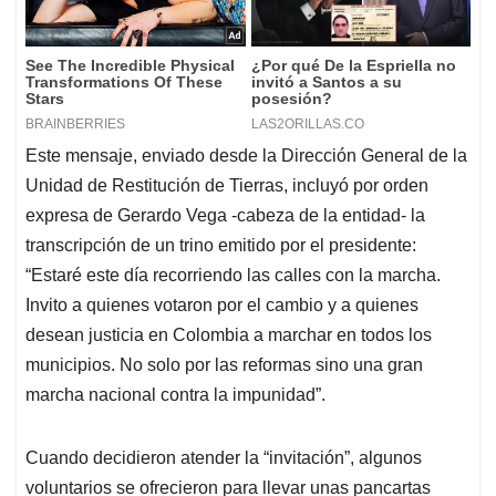
transcripción de un trino emitido por el presidente:
“Estaré este día recorriendo las calles con la marcha.
Invito a quienes votaron por el cambio y a quienes
desean justicia en Colombia a marchar en todos los
municipios. No solo por las reformas sino una gran
marcha nacional contra la impunidad”.
Cuando decidieron atender la “invitación”, algunos
voluntarios se ofrecieron para llevar unas pancartas
inspiradas, paradójicamente en el ministerio de las TIC
(antiguo ministerio de las Comunicaciones) que
peligrosos e instigadores mensajes de odio contra los
medios de comunicación. “Los trabajadores no
conocíamos el poder silencioso, destructor,
impredecible, perverso y satánico de los medios de
comunicación: hacer sentir y creer a la clase trabajadora