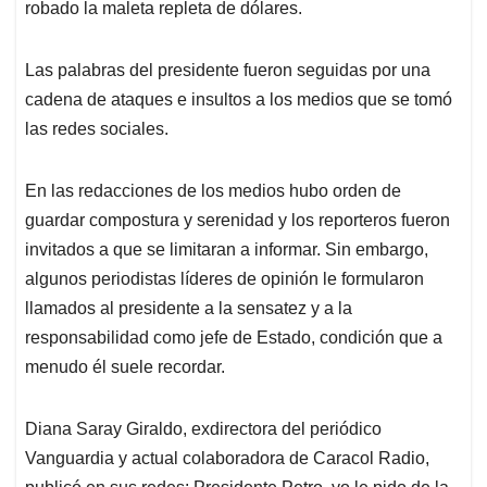
guardar compostura y serenidad y los reporteros fueron
invitados a que se limitaran a informar. Sin embargo,
algunos periodistas líderes de opinión le formularon
llamados al presidente a la sensatez y a la
responsabilidad como jefe de Estado, condición que a
menudo él suele recordar.
Diana Saray Giraldo, exdirectora del periódico
Vanguardia y actual colaboradora de Caracol Radio,
publicó en sus redes: Presidente Petro, yo le pido de la
mejor manera que le baje al tono de su discurso contra
los medios. Estas pancartas se están viendo hoy. El
nivel de agresión a los medios y a los periodistas sube y
esto no va a terminar bien”.
Las agresiones a periodistas no se dieron solo en
Bogotá. En otras ciudades tuvieron que hacer su trabajo