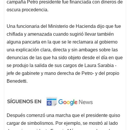
se produjo la salida de sus cargos de Laura Sarabia -
jefe de gabinete y mano derecha de Petro- y del propio
Benedetti.
Después comenzó una marcha que el presidente quiso
cargar de simbolismos. Por ejemplo, se mostró al lado
de su vicepresidenta Francia Márquez, con lo cual
buscaba a las claras acallar rumores sobre una posible
división entre ambos. Sus posibles diferencias
comenzaron a ser advertidas en el más reciente
Consejo de Ministros, citado cuando los mensajes de
voz de Benedetti, con sus amenazas a Sarabia y al
propio Petro. Las imágenes captadas ese día muestran
a los ministros cuando se ponen de pie y reciben con