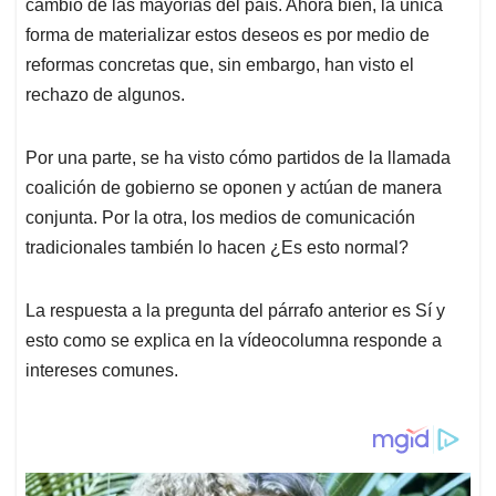
p
o
I
s
cambio de las mayorías del país. Ahora bien, la única
p
k
n
forma de materializar estos deseos es por medio de
reformas concretas que, sin embargo, han visto el
rechazo de algunos.
Por una parte, se ha visto cómo partidos de la llamada
coalición de gobierno se oponen y actúan de manera
conjunta. Por la otra, los medios de comunicación
tradicionales también lo hacen ¿Es esto normal?
La respuesta a la pregunta del párrafo anterior es Sí y
esto como se explica en la vídeocolumna responde a
intereses comunes.