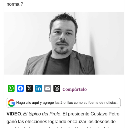
normal?
W
F
X
L
E
T
Compártelo
h
a
i
m
h
a
c
n
a
r
t
e
k
i
e
VIDEO
.
El tópico del Profe
. El presidente Gustavo Petro
s
b
e
l
a
ganó las elecciones logrando encauzar los deseos de
A
o
d
d