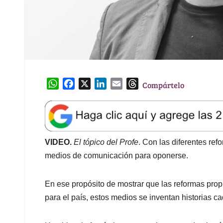
W
F
X
L
E
T
Compártelo
h
a
i
m
h
a
c
n
a
r
t
e
k
i
e
s
b
e
l
a
A
o
d
d
VIDEO.
El tópico del Profe
. Con las diferentes re
p
o
I
s
medios de comunicación para oponerse.
p
k
n
En ese propósito de mostrar que las reformas prop
para el país, estos medios se inventan historias ca