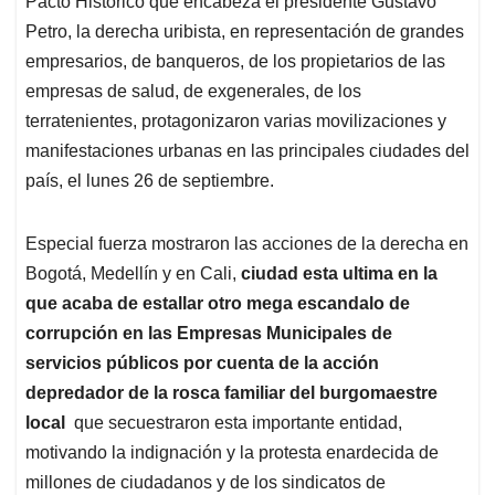
Pacto Histórico que encabeza el presidente Gustavo
A
o
d
d
p
o
I
s
Petro, la derecha uribista, en representación de grandes
p
k
n
empresarios, de banqueros, de los propietarios de las
empresas de salud, de exgenerales, de los
terratenientes, protagonizaron varias movilizaciones y
manifestaciones urbanas en las principales ciudades del
país, el lunes 26 de septiembre.
Especial fuerza mostraron las acciones de la derecha en
Bogotá, Medellín y en Cali,
ciudad esta ultima en la
que acaba de estallar otro mega escandalo de
corrupción en las Empresas Municipales de
servicios públicos por cuenta de la acción
depredador de la rosca familiar del burgomaestre
local
que secuestraron esta importante entidad,
motivando la indignación y la protesta enardecida de
millones de ciudadanos y de los sindicatos de