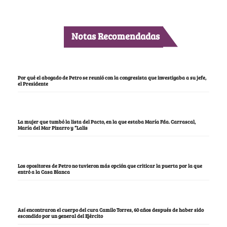
Notas Recomendadas
Por qué el abogado de Petro se reunió con la congresista que investigaba a su jefe,
el Presidente
La mujer que tumbó la lista del Pacto, en la que estaba María Fda. Carrascal,
María del Mar Pizarro y “Lalis
Los opositores de Petro no tuvieron más opción que criticar la puerta por la que
entró a la Casa Blanca
Así encontraron el cuerpo del cura Camilo Torres, 60 años después de haber sido
escondido por un general del Ejército