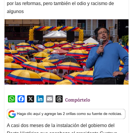
por las reformas, pero también el odio y racismo de
algunos
W
F
X
L
E
T
Compártelo
h
a
i
m
h
a
c
n
a
r
t
e
k
i
e
A casi dos meses de la instalación del gobierno del
s
b
e
l
a