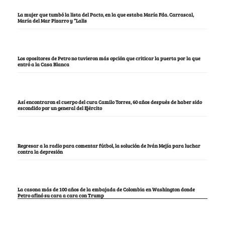
La mujer que tumbó la lista del Pacto, en la que estaba María Fda. Carrascal,
María del Mar Pizarro y “Lalis
Los opositores de Petro no tuvieron más opción que criticar la puerta por la que
entró a la Casa Blanca
Así encontraron el cuerpo del cura Camilo Torres, 60 años después de haber sido
escondido por un general del Ejército
Regresar a la radio para comentar fútbol, la solución de Iván Mejía para luchar
contra la depresión
La casona más de 100 años de la embajada de Colombia en Washington donde
Petro afinó su cara a cara con Trump