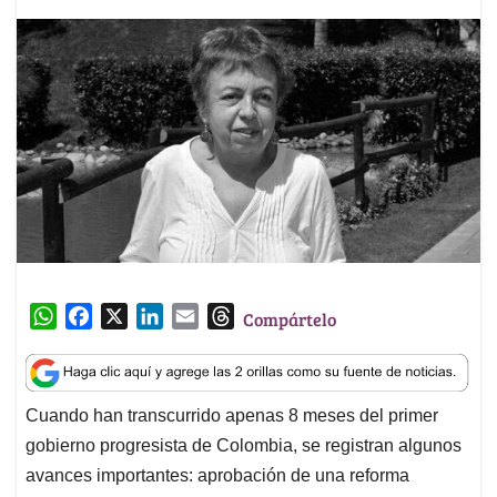
W
F
X
L
E
T
Compártelo
h
a
i
m
h
a
c
n
a
r
t
e
k
i
e
Cuando han transcurrido apenas 8 meses del primer
s
b
e
l
a
gobierno progresista de Colombia, se registran algunos
A
o
d
d
p
o
I
s
avances importantes: aprobación de una reforma