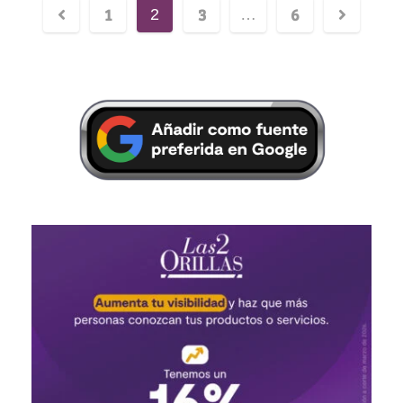
1
3
6
2
…