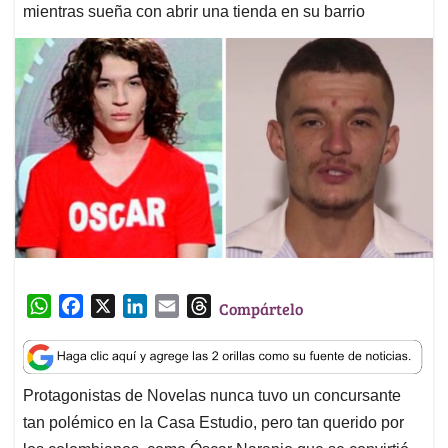
mientras sueña con abrir una tienda en su barrio
W
F
X
L
E
T
Compártelo
h
a
i
m
h
a
c
n
a
r
t
e
k
i
e
Protagonistas de Novelas nunca tuvo un concursante
s
b
e
l
a
tan polémico en la Casa Estudio, pero tan querido por
A
o
d
d