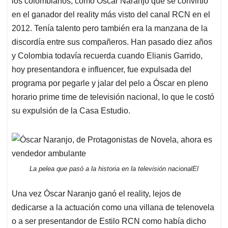
p
o
I
s
los colombianos, como Óscar Naranjo que se convirtió
p
k
n
en el ganador del reality más visto del canal RCN en el
2012. Tenía talento pero también era la manzana de la
discordía entre sus compañeros. Han pasado diez años
y Colombia todavía recuerda cuando Elianis Garrido,
hoy presentandora e influencer, fue expulsada del
programa por pegarle y jalar del pelo a Óscar en pleno
horario prime time de televisión nacional, lo que le costó
su expulsión de la Casa Estudio.
La pelea que pasó a la historia en la televisión nacionalEl
Una vez Óscar Naranjo ganó el reality, lejos de
dedicarse a la actuación como una villana de telenovela
o a ser presentandor de Estilo RCN como había dicho