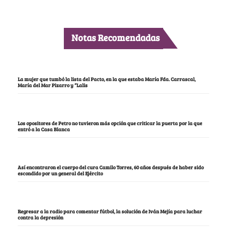
Notas Recomendadas
La mujer que tumbó la lista del Pacto, en la que estaba María Fda. Carrascal,
María del Mar Pizarro y “Lalis
Los opositores de Petro no tuvieron más opción que criticar la puerta por la que
entró a la Casa Blanca
Así encontraron el cuerpo del cura Camilo Torres, 60 años después de haber sido
escondido por un general del Ejército
Regresar a la radio para comentar fútbol, la solución de Iván Mejía para luchar
contra la depresión