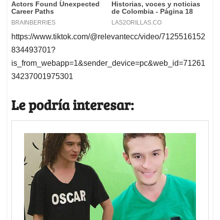
https://www.tiktok.com/@relevantecc/video/7125516152
834493701?
is_from_webapp=1&sender_device=pc&web_id=71261
34237001975301
Le podría interesar: