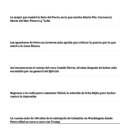
La mujer que tumbó la lista del Pacto, en la que estaba María Fda. Carrascal,
María del Mar Pizarro y “Lalis
Los opositores de Petro no tuvieron más opción que criticar la puerta por la que
entró a la Casa Blanca
Así encontraron el cuerpo del cura Camilo Torres, 60 años después de haber sido
escondido por un general del Ejército
Regresar a la radio para comentar fútbol, la solución de Iván Mejía para luchar
contra la depresión
La casona más de 100 años de la embajada de Colombia en Washington donde
Petro afinó su cara a cara con Trump