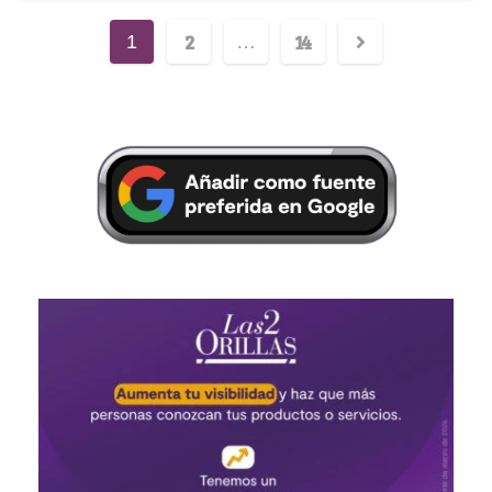
2
14
1
…