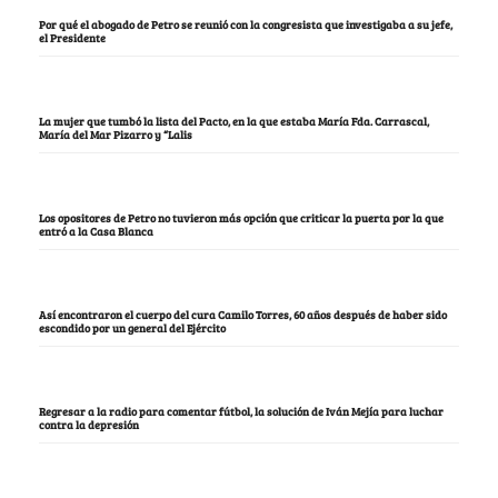
Por qué el abogado de Petro se reunió con la congresista que investigaba a su jefe,
el Presidente
La mujer que tumbó la lista del Pacto, en la que estaba María Fda. Carrascal,
María del Mar Pizarro y “Lalis
Los opositores de Petro no tuvieron más opción que criticar la puerta por la que
entró a la Casa Blanca
Así encontraron el cuerpo del cura Camilo Torres, 60 años después de haber sido
escondido por un general del Ejército
Regresar a la radio para comentar fútbol, la solución de Iván Mejía para luchar
contra la depresión