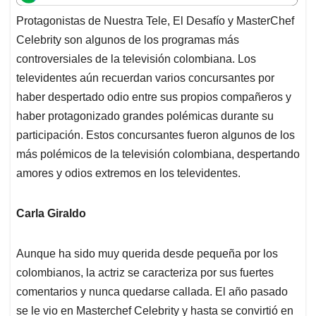
t
e
k
i
e
Protagonistas de Nuestra Tele, El Desafío y MasterChef
s
b
e
l
a
Celebrity son algunos de los programas más
A
o
d
d
p
o
I
s
controversiales de la televisión colombiana. Los
p
k
n
televidentes aún recuerdan varios concursantes por
haber despertado odio entre sus propios compañeros y
haber protagonizado grandes polémicas durante su
participación. Estos concursantes fueron algunos de los
más polémicos de la televisión colombiana, despertando
amores y odios extremos en los televidentes.
Carla Giraldo
Aunque ha sido muy querida desde pequeña por los
colombianos, la actriz se caracteriza por sus fuertes
comentarios y nunca quedarse callada. El año pasado
se le vio en Masterchef Celebrity y hasta se convirtió en