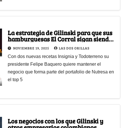
La estrategia de Gilinski para que sus
hamburguesas El Corral sigan siendo
las reinas del mercado
NOVIEMBRE 19, 2025
LAS DOS ORILLAS
Con dos nuevas recetas Insignia y Todoterreno su
presidente Felipe Baquero quiere mantener el
negocio que forma parte del portafolio de Nutresa en
el top 5
Los negocios con los que Gilinski y
otros empresarios colombianos