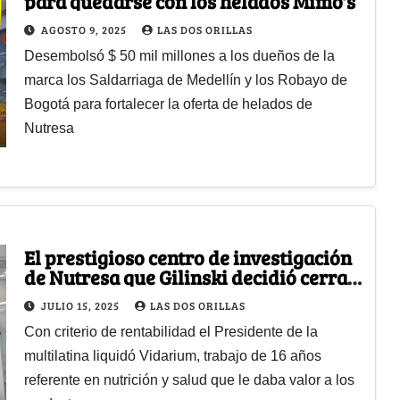
para quedarse con los helados Mimo's
AGOSTO 9, 2025
LAS DOS ORILLAS
Desembolsó $ 50 mil millones a los dueños de la
marca los Saldarriaga de Medellín y los Robayo de
Bogotá para fortalecer la oferta de helados de
Nutresa
El prestigioso centro de investigación
de Nutresa que Gilinski decidió cerrar
y despedir a sus miembros
JULIO 15, 2025
LAS DOS ORILLAS
Con criterio de rentabilidad el Presidente de la
multilatina liquidó Vidarium, trabajo de 16 años
referente en nutrición y salud que le daba valor a los