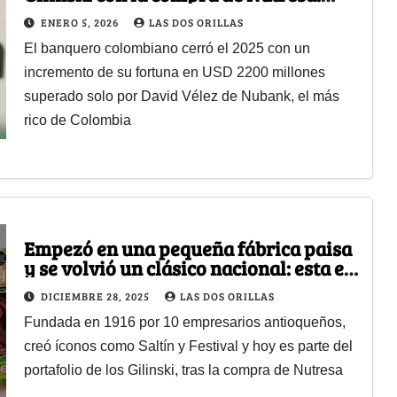
multiplicó su fortuna
ENERO 5, 2026
LAS DOS ORILLAS
El banquero colombiano cerró el 2025 con un
incremento de su fortuna en USD 2200 millones
superado solo por David Vélez de Nubank, el más
rico de Colombia
Empezó en una pequeña fábrica paisa
y se volvió un clásico nacional: esta es
la historia de las galletas Noel
DICIEMBRE 28, 2025
LAS DOS ORILLAS
Fundada en 1916 por 10 empresarios antioqueños,
creó íconos como Saltín y Festival y hoy es parte del
portafolio de los Gilinski, tras la compra de Nutresa