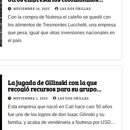
mueven millones en Chile
NOVIEMBRE 16, 2025
LAS DOS ORILLAS
Con la compra de Nutresa el caleño se quedó con
los alimentos de Tresmontes Lucchetti, una empresa
que pesa, igual que otras inversiones nacionales en
el país
La jugada de Gilinski con la que
recogió recursos para su grupo
familiar: Nutresa compró la marca de
NOVIEMBRE 1, 2025
LAS DOS ORILLAS
snacks Yupi
Esta empresa que nació en Cali hace casi 50 años
fue uno de los logros de don Isaac Gilinski y su
familia, y acaba de vendérsela a Nutresa por USD…