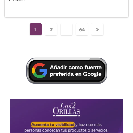
2
64
1
…