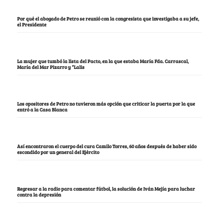
Por qué el abogado de Petro se reunió con la congresista que investigaba a su jefe,
el Presidente
La mujer que tumbó la lista del Pacto, en la que estaba María Fda. Carrascal,
María del Mar Pizarro y “Lalis
Los opositores de Petro no tuvieron más opción que criticar la puerta por la que
entró a la Casa Blanca
Así encontraron el cuerpo del cura Camilo Torres, 60 años después de haber sido
escondido por un general del Ejército
Regresar a la radio para comentar fútbol, la solución de Iván Mejía para luchar
contra la depresión