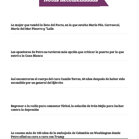
La mujer que tumbó la lista del Pacto, en la que estaba María Fda. Carrascal,
María del Mar Pizarro y “Lalis
Los opositores de Petro no tuvieron más opción que criticar la puerta por la que
entró a la Casa Blanca
Así encontraron el cuerpo del cura Camilo Torres, 60 años después de haber sido
escondido por un general del Ejército
Regresar a la radio para comentar fútbol, la solución de Iván Mejía para luchar
contra la depresión
La casona más de 100 años de la embajada de Colombia en Washington donde
Petro afinó su cara a cara con Trump