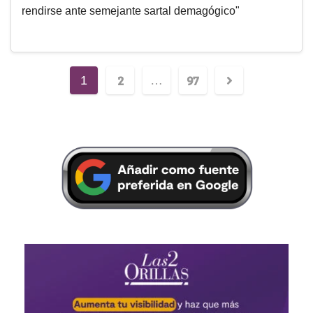
rendirse ante semejante sartal demagógico"
2
97
1
…