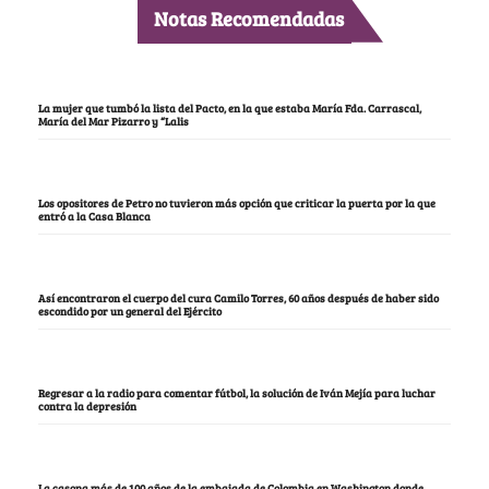
Notas Recomendadas
La mujer que tumbó la lista del Pacto, en la que estaba María Fda. Carrascal,
María del Mar Pizarro y “Lalis
Los opositores de Petro no tuvieron más opción que criticar la puerta por la que
entró a la Casa Blanca
Así encontraron el cuerpo del cura Camilo Torres, 60 años después de haber sido
escondido por un general del Ejército
Regresar a la radio para comentar fútbol, la solución de Iván Mejía para luchar
contra la depresión
La casona más de 100 años de la embajada de Colombia en Washington donde