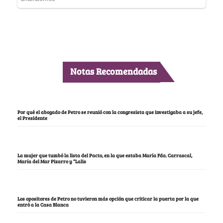
Notas Recomendadas
Por qué el abogado de Petro se reunió con la congresista que investigaba a su jefe,
el Presidente
La mujer que tumbó la lista del Pacto, en la que estaba María Fda. Carrascal,
María del Mar Pizarro y “Lalis
Los opositores de Petro no tuvieron más opción que criticar la puerta por la que
entró a la Casa Blanca