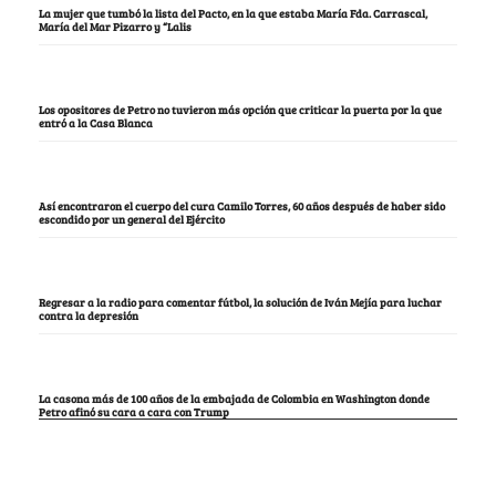
La mujer que tumbó la lista del Pacto, en la que estaba María Fda. Carrascal,
María del Mar Pizarro y “Lalis
Los opositores de Petro no tuvieron más opción que criticar la puerta por la que
entró a la Casa Blanca
Así encontraron el cuerpo del cura Camilo Torres, 60 años después de haber sido
escondido por un general del Ejército
Regresar a la radio para comentar fútbol, la solución de Iván Mejía para luchar
contra la depresión
La casona más de 100 años de la embajada de Colombia en Washington donde
Petro afinó su cara a cara con Trump