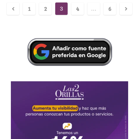
1
2
4
6
3
…