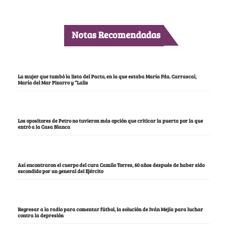
Notas Recomendadas
La mujer que tumbó la lista del Pacto, en la que estaba María Fda. Carrascal,
María del Mar Pizarro y “Lalis
Los opositores de Petro no tuvieron más opción que criticar la puerta por la que
entró a la Casa Blanca
Así encontraron el cuerpo del cura Camilo Torres, 60 años después de haber sido
escondido por un general del Ejército
Regresar a la radio para comentar fútbol, la solución de Iván Mejía para luchar
contra la depresión