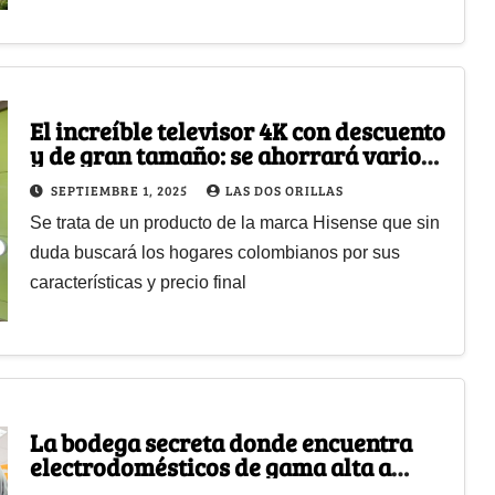
El increíble televisor 4K con descuento
y de gran tamaño: se ahorrará varios
millones en su compra
SEPTIEMBRE 1, 2025
LAS DOS ORILLAS
Se trata de un producto de la marca Hisense que sin
duda buscará los hogares colombianos por sus
características y precio final
La bodega secreta donde encuentra
electrodomésticos de gama alta a
precios muy bajos