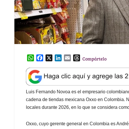
W
F
X
L
E
T
Compártelo
h
a
i
m
h
a
c
n
a
r
t
e
k
i
e
s
b
e
l
a
A
o
d
d
Luis Fernando Novoa es el empresario colombiano 
p
o
I
s
cadena de tiendas mexicana Oxxo en Colombia. No
p
k
n
locales durante 2026, en lo que se considera com
Oxxo, cuyo gerente general en Colombia es André