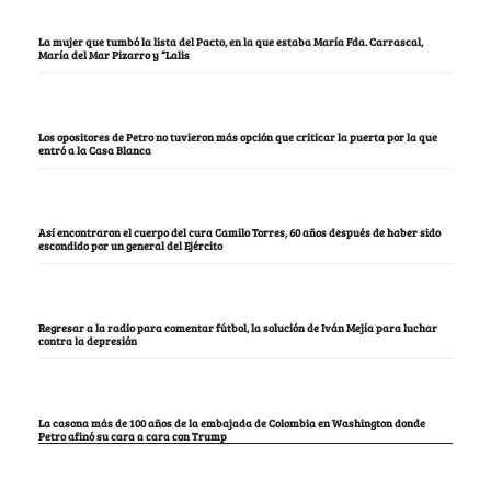
La mujer que tumbó la lista del Pacto, en la que estaba María Fda. Carrascal,
María del Mar Pizarro y “Lalis
Los opositores de Petro no tuvieron más opción que criticar la puerta por la que
entró a la Casa Blanca
Así encontraron el cuerpo del cura Camilo Torres, 60 años después de haber sido
escondido por un general del Ejército
Regresar a la radio para comentar fútbol, la solución de Iván Mejía para luchar
contra la depresión
La casona más de 100 años de la embajada de Colombia en Washington donde
Petro afinó su cara a cara con Trump