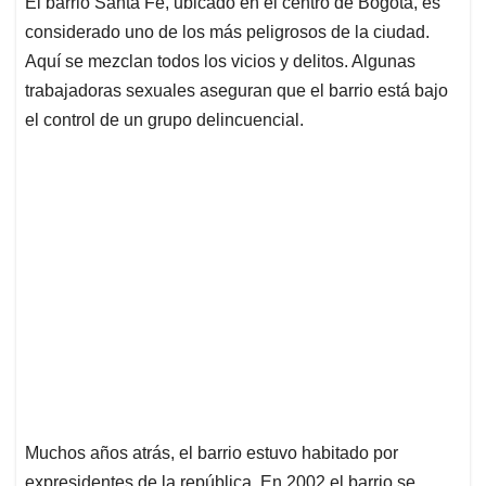
El barrio Santa Fe, ubicado en el centro de Bogotá, es
s
b
e
l
a
considerado uno de los más peligrosos de la ciudad.
A
o
d
d
p
o
I
s
Aquí se mezclan todos los vicios y delitos. Algunas
p
k
n
trabajadoras sexuales aseguran que el barrio está bajo
el control de un grupo delincuencial.
Muchos años atrás, el barrio estuvo habitado por
expresidentes de la república. En 2002 el barrio se