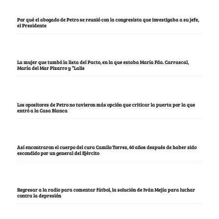
Por qué el abogado de Petro se reunió con la congresista que investigaba a su jefe,
el Presidente
La mujer que tumbó la lista del Pacto, en la que estaba María Fda. Carrascal,
María del Mar Pizarro y “Lalis
Los opositores de Petro no tuvieron más opción que criticar la puerta por la que
entró a la Casa Blanca
Así encontraron el cuerpo del cura Camilo Torres, 60 años después de haber sido
escondido por un general del Ejército
Regresar a la radio para comentar fútbol, la solución de Iván Mejía para luchar
contra la depresión