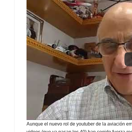
Aunque el nuevo rol de youtuber de la aviación e
videos (que ya pasan los 40) han cogido fuerza re