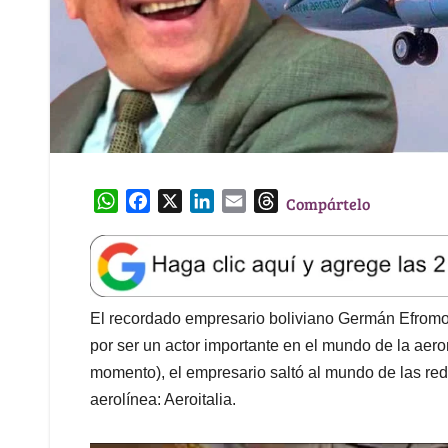
W
F
X
L
E
T
Compártelo
h
a
i
m
h
a
c
n
a
r
t
e
k
i
e
s
b
e
l
a
A
o
d
d
El recordado empresario boliviano Germán Efromo
p
o
I
s
por ser un actor importante en el mundo de la aero
p
k
n
momento), el empresario saltó al mundo de las re
aerolínea: Aeroitalia.