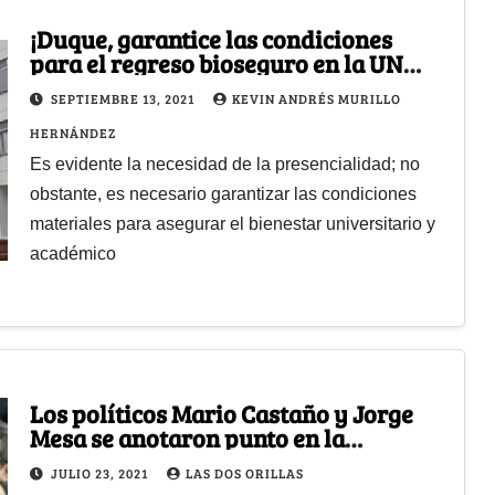
¡Duque, garantice las condiciones
para el regreso bioseguro en la UN
Sede Manizales!
SEPTIEMBRE 13, 2021
KEVIN ANDRÉS MURILLO
HERNÁNDEZ
Es evidente la necesidad de la presencialidad; no
obstante, es necesario garantizar las condiciones
materiales para asegurar el bienestar universitario y
académico
Los políticos Mario Castaño y Jorge
Mesa se anotaron punto en la
revocatoria del alcalde de Manizales
JULIO 23, 2021
LAS DOS ORILLAS