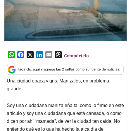
W
F
X
L
E
T
Compártelo
h
a
i
m
h
a
c
n
a
r
t
e
k
i
e
Una ciudad opaca y gris: Manizales, un problema
s
b
e
l
a
grande
A
o
d
d
p
o
I
s
p
k
n
Soy una ciudadana manizaleña tal como lo firmo en este
artículo y soy una ciudadana que está cansada, o como
dicen por ahí “mamada”, de ver la ciudad tan caída. No
entiendo qué es lo que ha hecho la alcaldía de