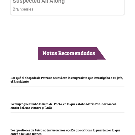
Notas Recomendadas
Por qué el abogado de Petro se reunió con la congresista que investigaba a su jefe,
el Presidente
La mujer que tumbó la lista del Pacto, en la que estaba María Fda. Carrascal,
María del Mar Pizarro y “Lalis
Los opositores de Petro no tuvieron más opción que criticar la puerta por la que
entró a la Casa Blanca