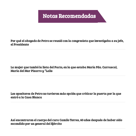
Notas Recomendadas
Por qué el abogado de Petro se reunió con la congresista que investigaba a su jefe,
el Presidente
La mujer que tumbó la lista del Pacto, en la que estaba María Fda. Carrascal,
María del Mar Pizarro y “Lalis
Los opositores de Petro no tuvieron más opción que criticar la puerta por la que
entró a la Casa Blanca
Así encontraron el cuerpo del cura Camilo Torres, 60 años después de haber sido
escondido por un general del Ejército