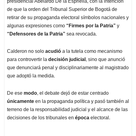
p
o
I
s
presidencial Abelardo De la Espriella, con la intención
p
k
n
de que la orden del Tribunal Superior de Bogotá de
retirar de su propaganda electoral símbolos nacionales y
algunas expresiones como
“Firmes por la Patria”
y
“Defensores de la Patria”
sea revocada.
Calderon no solo
acudió
a la tutela como mecanismo
para controvertir la
decisión judicial
, sino que anunció
que denunciará penal y disciplinariamente al magistrado
que adoptó la medida.
De ese
modo
, el debate dejó de estar centrado
únicamente
en la propaganda política y pasó también al
terreno de la responsabilidad judicial y el alcance de las
decisiones de los tribunales en
época
electoral.