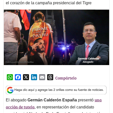
el corazón de la campaña presidencial del Tigre
W
F
X
L
E
T
Compártelo
h
a
i
m
h
a
c
n
a
r
t
e
k
i
e
una
El abogado
Germán Calderón España
presentó
s
b
e
l
a
acción de tutela
A
o
d
d
, en representación del candidato